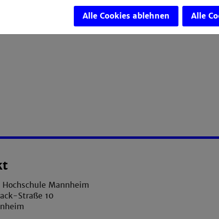
Alle Cookies ablehnen
Alle C
kt
e Hochschule Mannheim
ack-Straße 10
nnheim