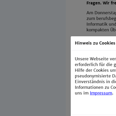
Fragen. Wir fr
Am Donnersta
zum berufsbeg
Informatik und
kompakten Übe
Neben dem
Ma
Hinweis zu Cookies
wöchigen
Zert
Im Sommerseme
Unsere Webseite ver
"Medizininfor
erforderlich für di
Hilfe der Cookies un
Unsere Angebot
pseudonymisierte D
Natur- und Le
Einverständnis in d
Informationen zu Co
Termin:
23.03
uns im
Impressum
.
Link zur Vide
Weiterführend