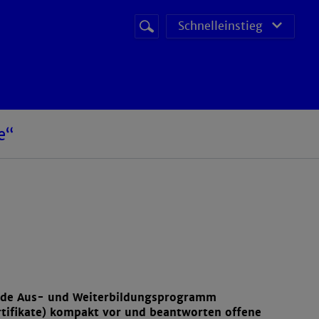
Suchbegriff
Suche
Schnelleinstieg
starten
e“
tende Aus- und Weiterbildungsprogramm
rtifikate) kompakt vor und beantworten offene