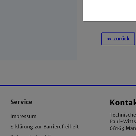
« zurück
Service
Konta
Technisch
Impressum
Paul-Witts
Erklärung zur Barrierefreiheit
68163 Ma