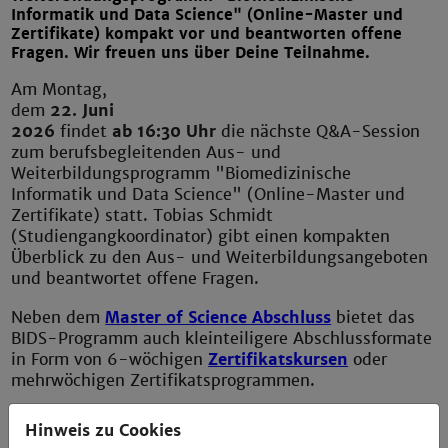
Informatik und Data Science" (Online-Master und
Zertifikate) kompakt vor und beantworten offene
Fragen. Wir freuen uns über Deine Teilnahme.
Am Montag,
dem
22. Juni
2026
findet
ab 16:30 Uhr
die nächste Q&A-Session
zum berufsbegleitenden Aus- und
Weiterbildungsprogramm "Biomedizinische
Informatik und Data Science" (Online-Master und
Zertifikate) statt. Tobias Schmidt
(Studiengangkoordinator) gibt einen kompakten
Überblick zu den Aus- und Weiterbildungsangeboten
und beantwortet offene Fragen.
Neben dem
Master of Science Abschluss
bietet das
BIDS-Programm auch kleinteiligere Abschlussformate
in Form von 6-wöchigen
Zertifikatskursen
oder
mehrwöchigen Zertifikatsprogrammen.
Im Sommersemester 2026 werden wieder
Hinweis zu Cookies
Kursangebote aus den Schwerpunkten "Biomedical