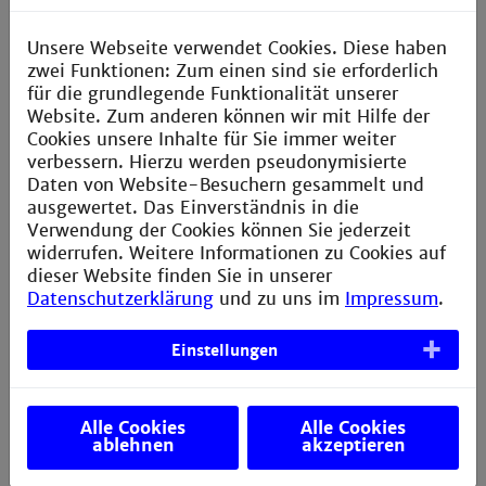
Data Science", "Medizininformatik" sowie
"Management & Social Skills" angeboten.
Unsere Webseite verwendet Cookies. Diese haben
zwei Funktionen: Zum einen sind sie erforderlich
Unsere Angebote richten sich an berufstätige
für die grundlegende Funktionalität unserer
MedizinerInnen, InformatikerInnen in
Website. Zum anderen können wir mit Hilfe der
unterschiedlichen Schattierungen sowie Natur- und
Cookies unsere Inhalte für Sie immer weiter
LebenswissenschaftlerInnen aus dem medizinnahen
verbessern. Hierzu werden pseudonymisierte
Umfeld.
Daten von Website-Besuchern gesammelt und
ausgewertet. Das Einverständnis in die
Termin:
23.03.2026 um 16:30 Uhr (online)
Verwendung der Cookies können Sie jederzeit
widerrufen. Weitere Informationen zu Cookies auf
Link zur Videokonferenz:
Google Meet
dieser Website finden Sie in unserer
Videokonferenzraum
Datenschutzerklärung
und zu uns im
Impressum
.
Weiterführende Infos:
www.master-bids.de
Einstellungen
Alle Cookies
Alle Cookies
« zurück
ablehnen
akzeptieren