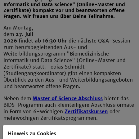
Informatik und Data Science" (Online-Master und
Zertifikate) kompakt vor und beantworten offene
Fragen. Wir freuen uns über Deine Teilnahme.
Am Montag,
dem
27. Juli
2026
findet
ab 16:30 Uhr
die nächste Q&A-Session
zum berufsbegleitenden Aus- und
Weiterbildungsprogramm "Biomedizinische
Informatik und Data Science" (Online-Master und
Zertifikate) statt. Tobias Schmidt
(Studiengangkoordinator) gibt einen kompakten
Überblick zu den Aus- und Weiterbildungsangeboten
und beantwortet offene Fragen.
Neben dem
Master of Science Abschluss
bietet das
BIDS-Programm auch kleinteiligere Abschlussformate
in Form von 6-wöchigen
Zertifikatskursen
oder
mehrwöchigen Zertifikatsprogrammen.
Im Sommersemester 2026 werden wieder
Hinweis zu Cookies
Kursangebote aus den Schwerpunkten "Biomedical