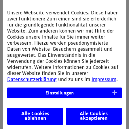
Data Science", "Medizininformatik" sowie
"Management & Social Skills" angeboten.
Unsere Webseite verwendet Cookies. Diese haben
zwei Funktionen: Zum einen sind sie erforderlich
Unsere Angebote richten sich an berufstätige
für die grundlegende Funktionalität unserer
MedizinerInnen, InformatikerInnen in
Website. Zum anderen können wir mit Hilfe der
unterschiedlichen Schattierungen sowie Natur- und
Cookies unsere Inhalte für Sie immer weiter
LebenswissenschaftlerInnen aus dem medizinnahen
verbessern. Hierzu werden pseudonymisierte
Umfeld.
Daten von Website-Besuchern gesammelt und
ausgewertet. Das Einverständnis in die
Termin:
23.03.2026 um 16:30 Uhr (online)
Verwendung der Cookies können Sie jederzeit
widerrufen. Weitere Informationen zu Cookies auf
Link zur Videokonferenz:
Google Meet
dieser Website finden Sie in unserer
Videokonferenzraum
Datenschutzerklärung
und zu uns im
Impressum
.
Weiterführende Infos:
www.master-bids.de
Einstellungen
Alle Cookies
Alle Cookies
« zurück
ablehnen
akzeptieren