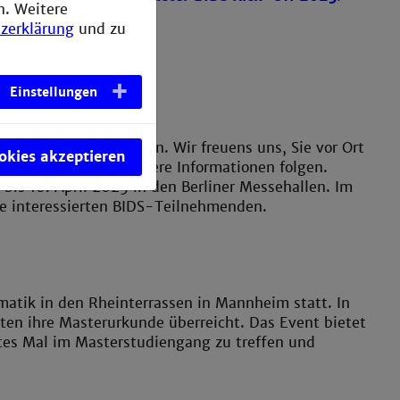
n. Weitere
zerklärung
und zu
Einstellungen
se in Berlin vertreten. Wir freuens uns, Sie vor Ort
ookies akzeptieren
llen zu können. Weitere Informationen folgen.
bis 10. April 2025 in den Berliner Messehallen. Im
lle interessierten BIDS-Teilnehmenden.
ormatik in den Rheinterrassen in Mannheim statt. In
ten ihre Masterurkunde überreicht. Das Event bietet
ztes Mal im Masterstudiengang zu treffen und