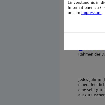
Einverständnis in d
Informationen zu Co
uns im
Impressum
.
Nach oben
Auch in Frühja
zu treffen un
DMEA 2024
Rahmen der DME
Jedes Jahr im 
einem feierlic
eine sehr gute
auszutausche