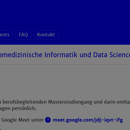
ents
FAQ
Kontakt
omedizinische Informatik und Data Scienc
en berufsbegleitenden Masterstudiengang und darin enth
ragen persönlich.
 Google Meet unter
meet.google.com/jdj-iqvt-ifg