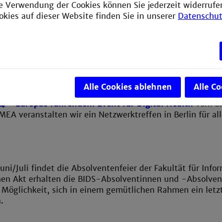
ie Verwendung der Cookies können Sie jederzeit widerrufe
okies auf dieser Website finden Sie in unserer
Datenschut
hr 2025 sind wir wieder mit einem Stand auf der DMEA Mes
Alle Cookies ablehnen
Alle C
d Ihnen das BIDS Aus- und Weiterbildungsprogramm vorste
 - Europas führendem Event für Digital Health
vom 8. 
A veranstalten wir ein Netzwerktreffen in Berlin für a
Juni/Juli findet die Absolventenfeier der Fakultät für Inf
hen Akt erhalten die BIDS-Absolventinnen und -Absolven
 Möglichkeit, sich in einem gemütlichen Rahmen ein let
n.