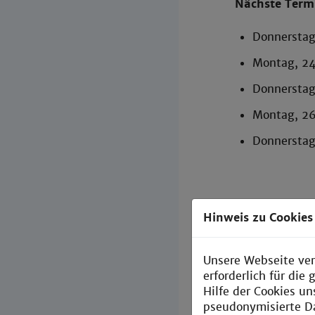
Nächste Term
Donnerstag
Montag, 24
Donnerstag
Montag, 26
Donnerstag
Hinweis zu Cookies
In der 2-tägi
Studienbeginn
umfangreiche E
Unsere Webseite ver
Sie Dozierende
erforderlich für di
offenen Fragen
Hilfe der Cookies un
pseudonymisierte D
Hier finden S