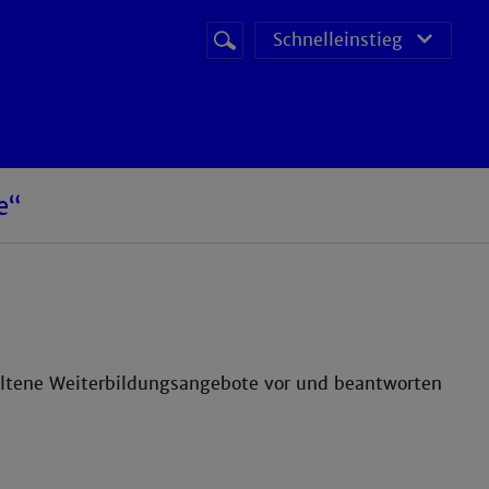
Suchbegriff
Suche
Schnelleinstieg
starten
e“
altene Weiterbildungsangebote vor und beantworten