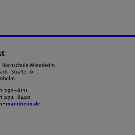
kt
e Hochschule Mannheim
ack-Straße 10
nnheim
1 292-6111
21 292-6420
th-mannheim.de