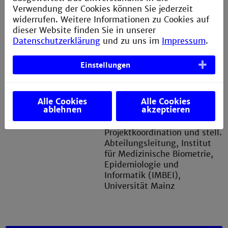
Verwendung der Cookies können Sie jederzeit
Kom. Leitung der Abteilung Medizinische Informatik
widerrufen. Weitere Informationen zu Cookies auf
am Institut für Medizinische Biometrie, Epidemiologie
dieser Website finden Sie in unserer
und Informatik (IMBEI) der Universität Mainz
Datenschutzerklärung
und zu uns im
Impressum
.
Einstellungen
Alle Cookies
Alle Cookies
Dozent
ablehnen
akzeptieren
Lucas Sandkämper
Projektkoordination und stell.
Abteilungsleitung, Institut
für Medizinische Biometrie,
Epidemiologie und
Informatik (IMBEI),
Universität Mainz