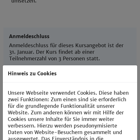
umsetzen.
Anmeldeschluss
Anmeldeschluss für dieses Kursangebot ist der
31. Januar. Der Kurs findet ab einer
Teilnehmerzahl von 3 Personen statt.
Hinweis zu Cookies
Unsere Webseite verwendet Cookies. Diese haben
Beschreibung des Kursformats
zwei Funktionen: Zum einen sind sie erforderlich
für die grundlegende Funktionalität unserer
Informationen zur Kursanmeldung
Website. Zum anderen können wir mit Hilfe der
Cookies unsere Inhalte für Sie immer weiter
verbessern. Hierzu werden pseudonymisierte
Dozent
Daten von Website-Besuchern gesammelt und
Dr. Torsten Panholzer
ausgewertet. Das Einverständnis in die