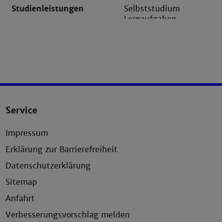
Studienleistungen
Selbststudium
Lernaufgaben
Self-
Assessments
Online-Treffen
Kreditpunkte
5 ECTS
Kosten
1080,- Euro
Service
Impressum
Erklärung zur Barrierefreiheit
Datenschutzerklärung
Sitemap
Anfahrt
Verbesserungsvorschlag melden