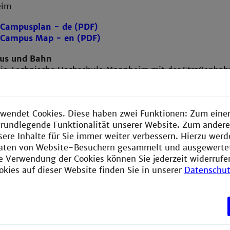
heim
Campusplan - de (PDF)
Campus Map - en (PDF)
Bus und Bahn
 die Technische Hochschule Mannheim mit der Straßenbahn
 Nr. 710 und 61. Die Haltestelle lautet "Hochschule".
dem Auto
erreichen Sie uns über die A6, Abfahrt Mannheim Mitte.
wendet Cookies. Diese haben zwei Funktionen: Zum einen
olgen Sie links dem Hinweisschild Richtung Hochschule 
e grundlegende Funktionalität unserer Website. Zum ander
bergang überqueren Sie die gelbe Brücke und finden die
sere Inhalte für Sie immer weiter verbessern. Hierzu wer
ekt auf der rechten Seite zu Beginn der Neckauer Straße.
aten von Website-Besuchern gesammelt und ausgewerte
ten finden Sie in der Speyrer Straße und auf dem Parkpla
ie Verwendung der Cookies können Sie jederzeit widerrufe
 der Kreuzung John-Deere-Straße/Paul-Wittsack-Straße
okies auf dieser Website finden Sie in unserer
Datenschut
an - de (PDF)
 - en (PDF)