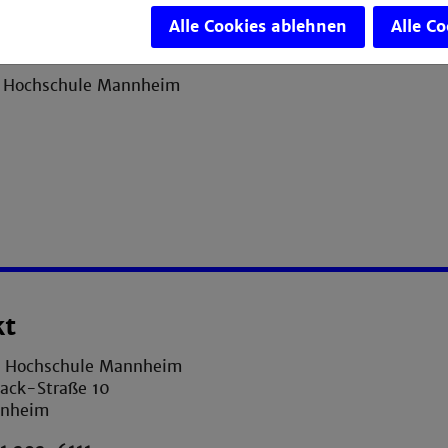
Alle Cookies ablehnen
Alle C
kt
e Hochschule Mannheim
ack-Straße 10
nnheim