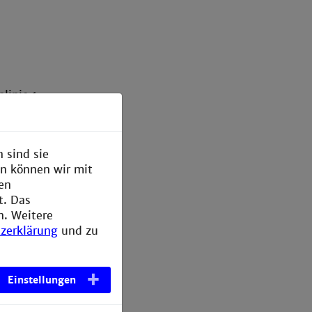
linie 1
 Am
 sind sie
Mannheim.
en können wir mit
den
t. Das
tz der
n. Weitere
.
zerklärung
und zu
Einstellungen