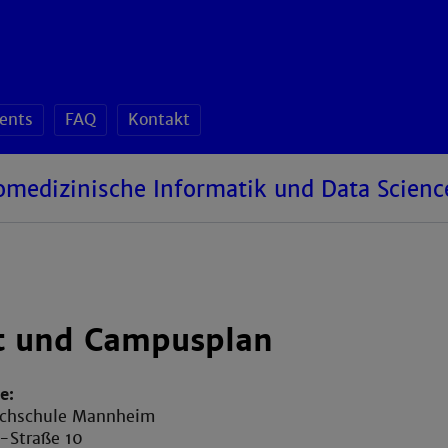
ents
FAQ
Kontakt
omedizinische Informatik und Data Scienc
t und Campusplan
e:
ochschule Mannheim
-Straße 10