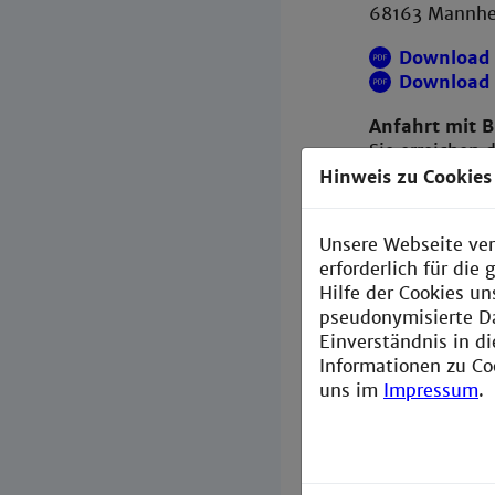
68163 Mann
Download 
Download 
Anfahrt mit 
Sie erreichen
und den Bussen
Hinweis zu Cookies
Anfahrt mit 
Mit dem Auto 
Unsere Webseite ver
Planetarium f
erforderlich für di
Am Neckauer Ü
Hilfe der Cookies un
Hochschule dir
pseudonymisierte D
Parkmöglichkei
Einverständnis in d
Hochschule an
Informationen zu Co
uns im
Impressum
.
Anfahrtspl
Directions