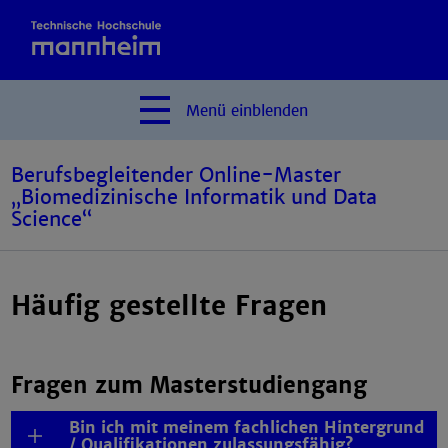
Menü
einblenden
Berufsbegleitender Online-Master
„Biomedizinische Informatik und Data
Science“
Häufig gestellte Fragen
Fragen zum Masterstudiengang
Bin ich mit meinem fachlichen Hintergrund
/ Qualifikationen zulassungsfähig?