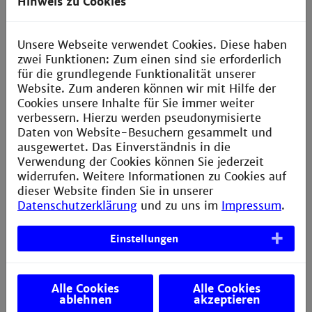
Hinweis zu Cookies
Studienorganisation
Wie hoch ist der Präsenzanteil?
Unsere Webseite verwendet Cookies. Diese haben
zwei Funktionen: Zum einen sind sie erforderlich
Ich muss meine Kursteilnahme / mein
für die grundlegende Funktionalität unserer
Studium abbrechen. Was ist zu tun?
Website. Zum anderen können wir mit Hilfe der
Cookies unsere Inhalte für Sie immer weiter
Wie hoch ist der studentische
verbessern. Hierzu werden pseudonymisierte
Arbeitsaufwand?
Daten von Website-Besuchern gesammelt und
ausgewertet. Das Einverständnis in die
Wann finden die virtuellen Arbeitstreffen
Verwendung der Cookies können Sie jederzeit
statt?
widerrufen. Weitere Informationen zu Cookies auf
Welche Möglichkeiten habe ich, die
dieser Website finden Sie in unserer
Studienzeit zu strecken?
Datenschutzerklärung
und zu uns im
Impressum
.
Wieviel Präsenzzeit muss ich für das
Einstellungen
Studium einplanen?
Welche Studien- und Prüfungsleistungen
muss ich im Kurs erbringen?
Alle Cookies
Alle Cookies
ablehnen
akzeptieren
Wie werden schriftliche Klausuren