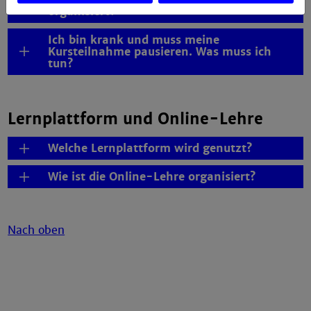
organisiert?
Ich bin krank und muss meine
Kursteilnahme pausieren. Was muss ich
tun?
Lernplattform und Online-Lehre
Welche Lernplattform wird genutzt?
Wie ist die Online-Lehre organisiert?
Nach oben