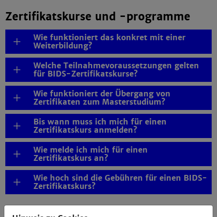
Zertifikatskurse und -programme
Wie funktioniert das konkret mit einer
Weiterbildung?
Welche Teilnahmevoraussetzungen gelten
für BIDS-Zertifikatskurse?
Wie funktioniert der Übergang von
Zertifikaten zum Masterstudium?
Bis wann muss ich mich für einen
Zertifikatskurs anmelden?
Wie melde ich mich für einen
Zertifikatskurs an?
Wie hoch sind die Gebühren für einen BIDS-
Zertifikatskurs?