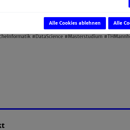
Graduate School Rhein-Neckar
umgesetzt.
v.l.): Ralf Blasek (GSRN), Frau Prof. Föller-Nord (TH Ma
 Carstensen, Patrick Hilme, Philipp Grewatta, Tolga Dit
Alle Cookies ablehnen
Alle C
h Demmel (GSRN)
cheInformatik #DataScience #Masterstudium #THMannhe
kt