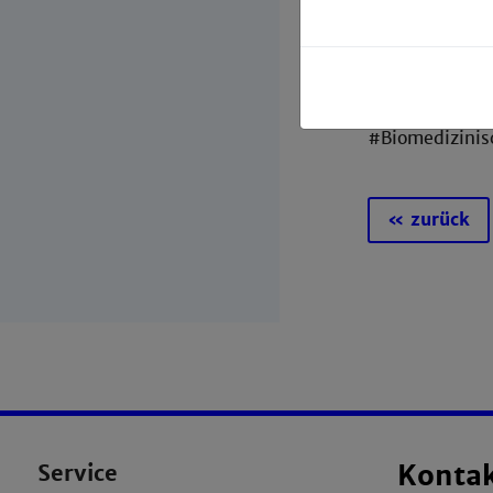
sowie der
Auf dem Bild (
Mannheim), Tim
Renner, Sara
#Biomedizinis
« zurück
Service
Konta