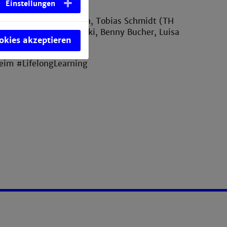
Einstellungen
nnheim), Tim Carstensen, Tobias Schmidt (TH
trich, Robert Schimanski, Benny Bucher, Luisa
ookies akzeptieren
im #LifelongLearning