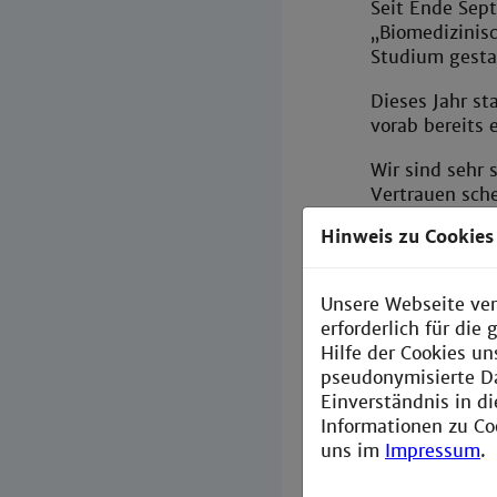
Seit Ende Sep
„Biomedizinisc
Studium gesta
Dieses Jahr s
vorab bereits 
Wir sind sehr 
Vertrauen sch
berufsbegleit
Hinweis zu Cookies
Am 26. Septem
Teilnehmer:inn
Unsere Webseite ver
mit denen man 
erforderlich für di
inspirierende
Hilfe der Cookies un
pseudonymisierte D
Herzlich wil
Einverständnis in d
Auch alle, die
Informationen zu Co
Das BIDS-Pro
uns im
Impressum
.
Hochschule M