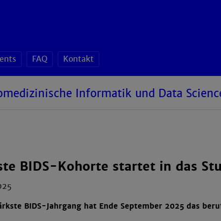
ents
FAQ
Kontakt
omedizinische Informatik und Data Scienc
ste BIDS-Kohorte startet in das St
025
tärkste BIDS-Jahrgang hat Ende September 2025 das be